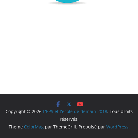
Copyright © 2026
L'EPS et l'école de demain 2018
. Tous droits
réservés.
Theme
ColorMag
par ThemeGrill. Propulsé par
WordPress
.