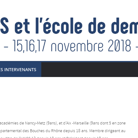
ES INTERVENANTS
académies de Nancy-Metz (9ans), et d’Aix -Marseille (9ans dont 5 en zone
e Départemental des Bouches du Rhône depuis 18 ans. Membre dirigeant au