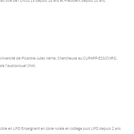
 au titre de l’UNSS 13 depuis 18 ans et Président depuis 10 ans.
’Université de Picardie-Jules Verne, Chercheuse au CURAPP-ESS(CNRS).
de l’audiovisuel (INA).
ible en LPO Enseignant en zone rurale en collège puis LPO depuis 2 ans