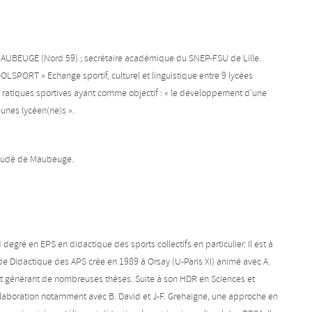
MAUBEUGE (Nord 59) ; secrétaire académique du SNEP-FSU de Lille.
OLSPORT » Echange sportif, culturel et linguistique entre 9 lycées
 ratiques sportives ayant comme objectif : « le développement d’une
eunes lycéen(ne)s ».
 Budé de Maubeuge.
egré en EPS en didactique des sports collectifs en particulier. Il est à
de Didactique des APS crée en 1989 à Orsay (U-Paris XI) animé avec A.
et générant de nombreuses thèses. Suite à son HDR en Sciences et
llaboration notamment avec B. David et J-F. Grehaigne, une approche en