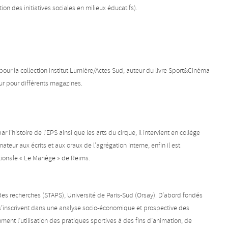
n des initiatives sociales en milieux éducatifs).
 pour la collection Institut Lumière/Actes Sud, auteur du livre Sport&Cinéma
ur pour différents magazines.
l’histoire de l’EPS ainsi que les arts du cirque, il intervient en collège
teur aux écrits et aux oraux de l’agrégation interne, enfin il est
tionale « Le Manège » de Reims.
 des recherches (STAPS), Université de Paris-Sud (Orsay). D’abord fondés
s’inscrivent dans une analyse socio-économique et prospective des
ment l’utilisation des pratiques sportives à des fins d’animation, de