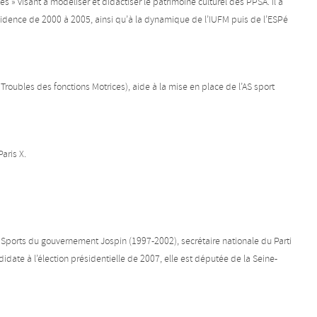
s » visant à modéliser et didactiser le patrimoine culturel des PPSA. Il a
résidence de 2000 à 2005, ainsi qu’à la dynamique de l’IUFM puis de l’ESPé
Troubles des fonctions Motrices), aide à la mise en place de l’AS sport
aris X.
s Sports du gouvernement Jospin (1997-2002), secrétaire nationale du Parti
date à l’élection présidentielle de 2007, elle est députée de la Seine-